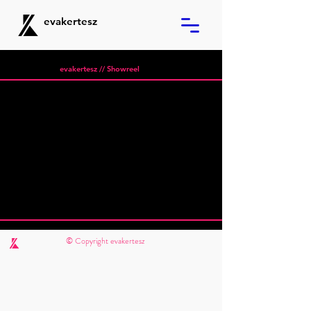
evakertesz
evakertesz // Showreel
© Copyright evakertesz